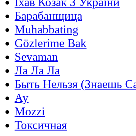
Їхав Козак З України
Барабанщица
Muhabbating
Gözlerime Bak
Sevaman
Ла Ла Ла
Быть Нельзя (Знаешь С
Ау
Mozzi
Токсичная